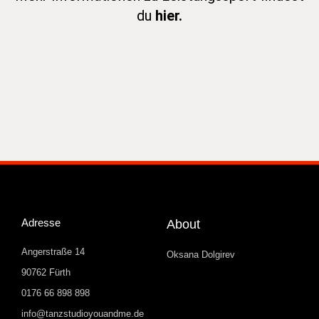
du
hier.
Adresse
About
Angerstraße 14
Oksana Dolgirev
90762 Fürth
0176 66 898 898
info@tanzstudioyouandme.de